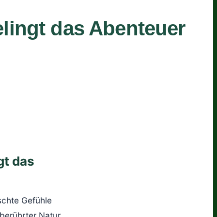
lingt das Abenteuer
gt das
schte Gefühle
berührter Natur,