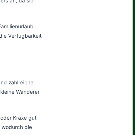
ers an, da sie
Familienurlaub.
die Verfügbarkeit
nd zahlreiche
r kleine Wanderer
 oder Kraxe gut
, wodurch die