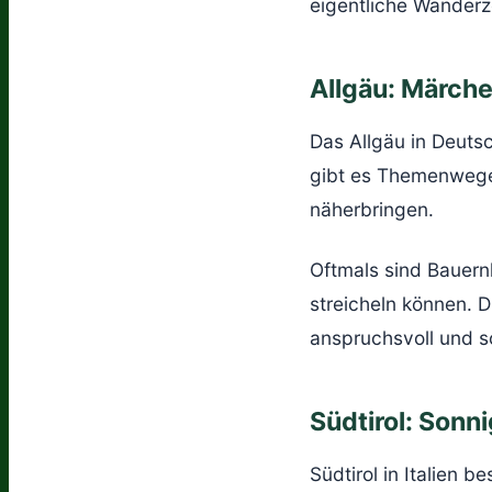
eigentliche Wanderze
Allgäu: Märch
Das Allgäu in Deutsc
gibt es Themenwege,
näherbringen.
Oftmals sind Bauern
streicheln können. 
anspruchsvoll und so
Südtirol: Sonn
Südtirol in Italien b