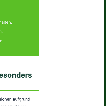
halten.
n.
m.
besonders
egionen aufgrund