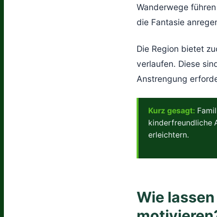
Wanderwege führen d
die Fantasie anrege
Die Region bietet z
verlaufen. Diese sin
Anstrengung erforder
Kurz gesagt:
Famil
kinderfreundliche 
erleichtern.
Wie lassen
motivieren