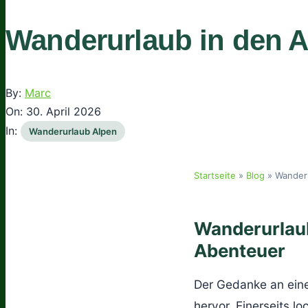
Wanderurlaub in den A
By:
Marc
On:
30. April 2026
In:
Wanderurlaub Alpen
Startseite
»
Blog
»
Wanderu
Wanderurlaub
Abenteuer
Der Gedanke an ei
hervor. Einerseits lo