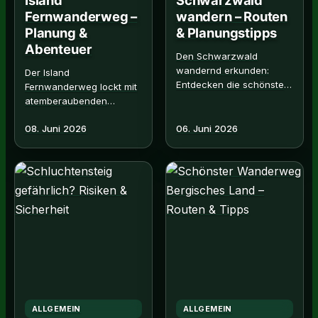
Fernwanderweg –
wandern – Routen
Planung &
& Planungstipps
Abenteuer
Den Schwarzwald
wandernd erkunden:
Der Island
Entdecken die schönsten
Fernwanderweg lockt mit
Routen, hilfreiche Tipps
atemberaubenden
zur Planung und die
Landschaften. Hier
einzigartige Natur der
08. Juni 2026
06. Juni 2026
erfahren alles Wichtige
Region. Read…
für die Planung und ein
unvergessliches. Read…
ALLGEMEIN
ALLGEMEIN