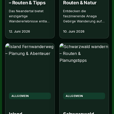
– Routen & Tipps
Routen & Natur
Das Neandertal bietet
Entdecken die
einzigartige
faszinierende Anaga
Wandererlebnisse entlang
Gebirge Wanderung auf
der Düssel. Entdecken
Teneriffa. Alle Infos hier
12. Juni 2026
10. Juni 2026
Routen,
zu Routen und
Sehenswürdigkeiten und
Naturschönheiten. Read
praktische Tipps für die.
More →
…
ALLGEMEIN
ALLGEMEIN
Island
Schwarzwald