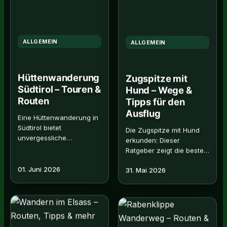
ALLGEMEIN
ALLGEMEIN
Hüttenwanderung
Zugspitze mit
Südtirol – Touren &
Hund – Wege &
Routen
Tipps für den
Ausflug
Eine Hüttenwanderung in
Südtirol bietet
Die Zugspitze mit Hund
unvergessliche
erkunden: Dieser
Naturerlebnisse. Erfahren
Ratgeber zeigt die besten
alles über Planung,
Wege, wichtige
Routen und die besten
01. Juni 2026
31. Mai 2026
Vorbereitungen und
Hütten. Jetzt. R…
praktische Tipps für ein.
Read More →