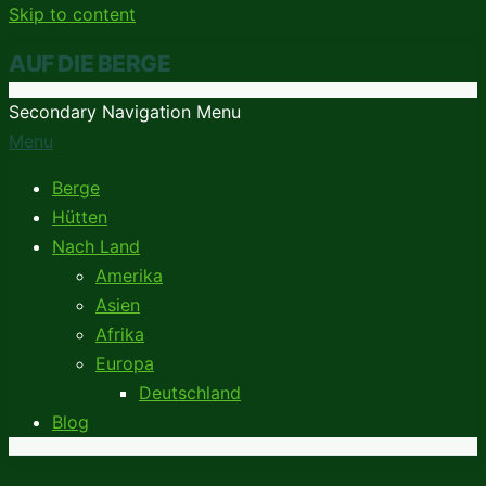
Skip to content
AUF DIE BERGE
Secondary Navigation Menu
Menu
Berge
Hütten
Nach Land
Amerika
Asien
Afrika
Europa
Deutschland
AUF DIE BERGE
Blog