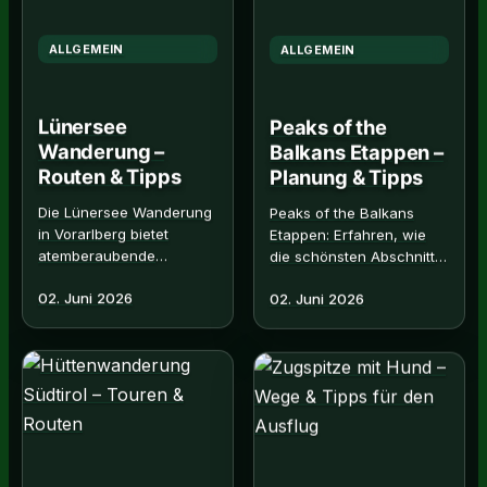
ALLGEMEIN
ALLGEMEIN
Lünersee
Peaks of the
Wanderung –
Balkans Etappen –
Routen & Tipps
Planung & Tipps
Die Lünersee Wanderung
Peaks of the Balkans
in Vorarlberg bietet
Etappen: Erfahren, wie
atemberaubende
die schönsten Abschnitte
Bergpanoramen. Hier
des Fernwanderwegs
02. Juni 2026
02. Juni 2026
informieren hier über
optimal planen und
Routen,
erleben. Alle Infos hier!
Schwierigkeitsgrade und
Read M…
beste.…