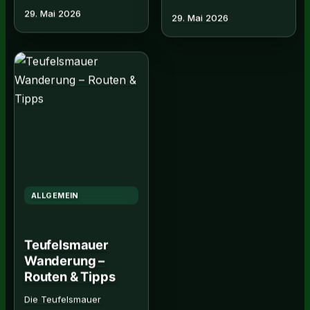
29. Mai 2026
29. Mai 2026
welche Modelle sich für
hier! Read More…
die Tour eignen. Jetzt.
Re…
ALLGEMEIN
Teufelsmauer
Wanderung –
Routen & Tipps
Die Teufelsmauer
Wanderung im Harz bietet
einzigartige