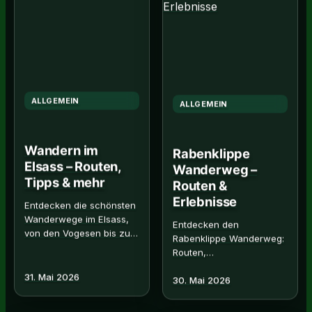
ALLGEMEIN
ALLGEMEIN
Wandern im
Rabenklippe
Elsass – Routen,
Wanderweg –
Tipps & mehr
Routen &
Erlebnisse
Entdecken die schönsten
Wanderwege im Elsass,
Entdecken den
von den Vogesen bis zur
Rabenklippe Wanderweg:
Weinstraße. Hier finden
Routen,
Routen, Tipps und alles
Sehenswürdigkeiten und
für die Planung. Read…
31. Mai 2026
30. Mai 2026
praktische Tipps für ein
unvergessliches
Naturerlebnis. Jetzt. Read