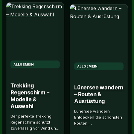
Mor…
ALLGEMEIN
ALLGEMEIN
Trekking
Lünersee wandern
Regenschirm –
– Routen &
Modelle &
Ausrüstung
Auswahl
Lünersee wandern:
Entdecken die schönsten
Der perfekte Trekking
Routen,
Regenschirm schützt
Schwierigkeitsgrade und
zuverlässig vor Wind und
die beste Ausrüstung für
Regen. Hier erfahren,
Bergerlebnis. Alle Infos