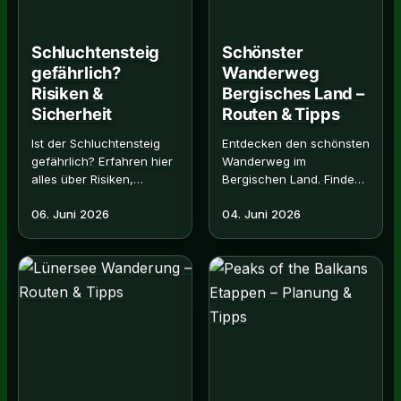
Schluchtensteig
Schönster
gefährlich?
Wanderweg
Risiken &
Bergisches Land –
Sicherheit
Routen & Tipps
Ist der Schluchtensteig
Entdecken den schönsten
gefährlich? Erfahren hier
Wanderweg im
alles über Risiken,
Bergischen Land. Finden
Sicherheitstipps und die
Routen, Geheimtipps und
06. Juni 2026
04. Juni 2026
richtige Vorbereitung für
die besten Erlebnisse für
diese. Read More →
die nächste Tour. Jetzt.
Rea…