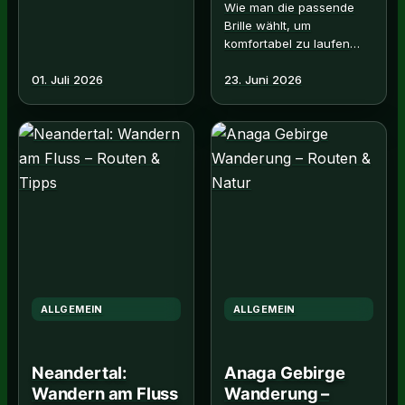
Wie man die passende
Brille wählt, um
komfortabel zu laufen
und seine Augen zu
01. Juli 2026
23. Juni 2026
schützen Read More →
ALLGEMEIN
ALLGEMEIN
Neandertal:
Anaga Gebirge
Wandern am Fluss
Wanderung –