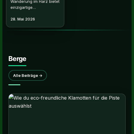
Felsformationen und
28. Mai 2026
Panoramablicke. Erfahren
alles über Routen,
Schwierigkeitsgrade.…
Berge
Alle Beiträge →