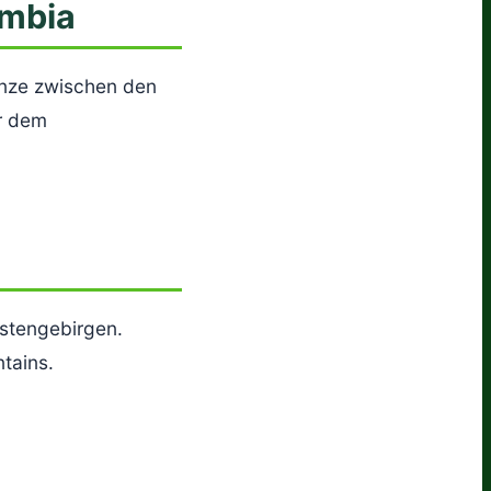
umbia
enze zwischen den
r dem
üstengebirgen.
tains.