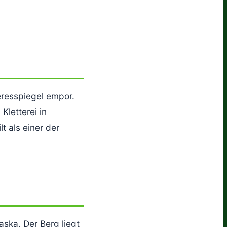
eresspiegel empor.
Kletterei in
t als einer der
aska. Der Berg liegt