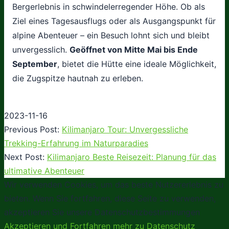
Bergerlebnis in schwindelerregender Höhe. Ob als
Ziel eines Tagesausflugs oder als Ausgangspunkt für
alpine Abenteuer – ein Besuch lohnt sich und bleibt
unvergesslich.
Geöffnet von Mitte Mai bis Ende
September
, bietet die Hütte eine ideale Möglichkeit,
die Zugspitze hautnah zu erleben.
2023-11-16
Previous Post:
Kilimanjaro Tour: Unvergessliche
Trekking-Erfahrung im Naturparadies
Next Post:
Kilimanjaro Beste Reisezeit: Planung für das
ultimative Abenteuer
Wir verwenden Cookies, um das beste Nutzererlebnis zu
bieten. Wenn Sie fortfahren, diese Seite zu verwenden,
akzeptieren Sie unsere Datenschutzbestimmungen
Akzeptieren und Fortfahren
mehr zu Datenschutz