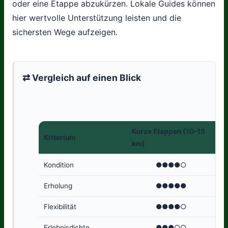
oder eine Etappe abzukürzen. Lokale Guides können
hier wertvolle Unterstützung leisten und die
sichersten Wege aufzeigen.
⇄ Vergleich auf einen Blick
Kurze Etappen (10-15
La
Kriterium
km)
k
Kondition
●●●●○
Erholung
●●●●●
Flexibilität
●●●●○
Erlebnisdichte
●●●○○